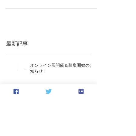
す。（ジュールと読みます） ステイホーム！みなさんいか
がお過ごしでしょうか。本日はPGとしても初めての開催と
なります「オンライン展」の開催＆募集開始...
最新記事
オンライン展開催＆募集開始のお
知らせ！
ごめんなさい！ と、良いお年
を！